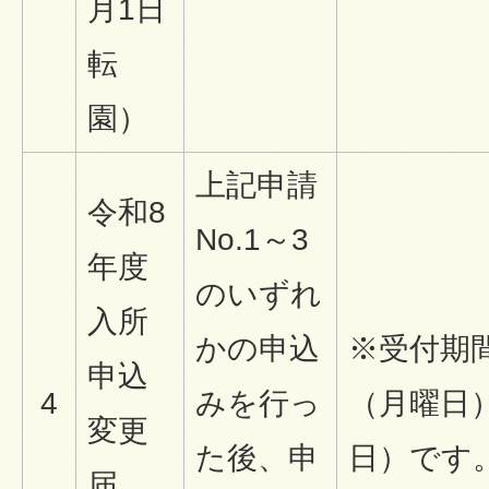
月1日
転
園）
上記申請
令和8
No.1～3
年度
のいずれ
入所
かの申込
※受付期間
申込
4
みを行っ
（月曜日）
変更
た後、申
日）です
届