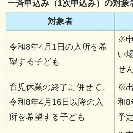
一斉申込み（1次申込み）の対象
対象者
※
令和8年4月1日の入所を希
い
望する子ども
せ
育児休業の終了に併せて、
※
令和8年4月16日以降の入
和8
所を希望する子ども
予