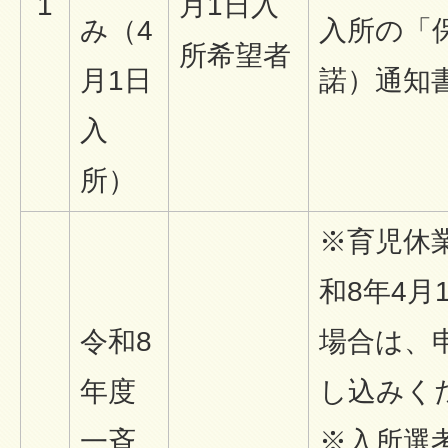
1
月1日入
み（4
入所の「
所希望者
月1日
諾）通知
入
所）
※育児休
和8年4
令和8
場合は、申
年度
し込みく
一斉
※入所選