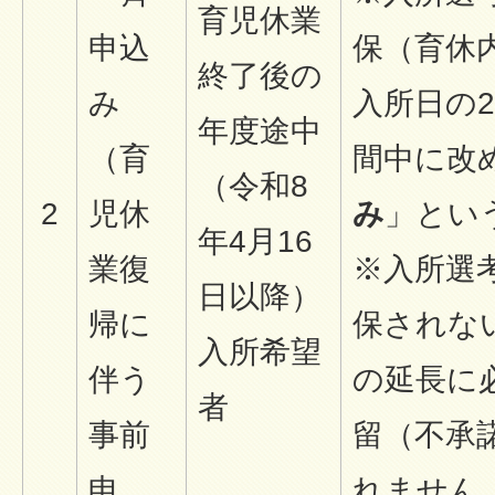
育児休業
申込
保（育休
終了後の
み
入所日の
年度途中
（育
間中に改
（令和8
2
児休
み
」とい
年4月16
業復
※入所選
日以降）
帰に
保されな
入所希望
伴う
の延長に
者
事前
留（不承
申
れません