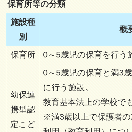
保育所等の分類
施設種
概
別
保育所
0～5歳児の保育を行う
0～5歳児の保育と満3
に行う施設。
幼保連
教育基本法上の学校で
携型認
※満3歳以上で保護者
定こど
利用（教育利用）につ