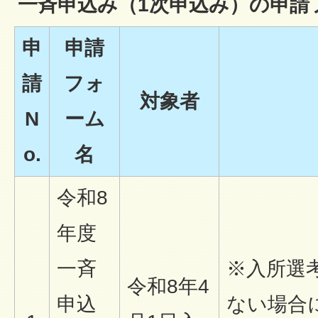
一斉申込み（1次申込み）の申請
申
申請
請
フォ
対象者
N
ーム
o.
名
令和8
年度
一斉
※入所選
令和8年4
申込
ない場合