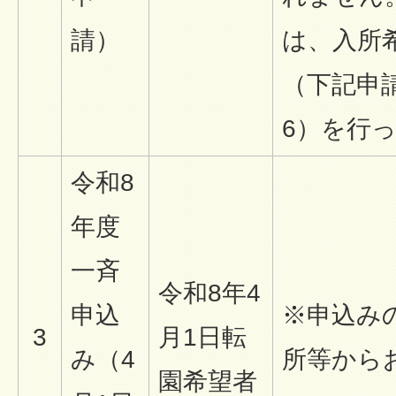
請）
は、入所
（下記申請
6）を行
令和8
年度
一斉
令和8年4
申込
※申込み
3
月1日転
み（4
所等から
園希望者