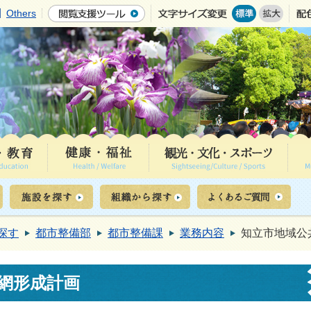
Others
探す
都市整備部
都市整備課
業務内容
知立市地域公
網形成計画