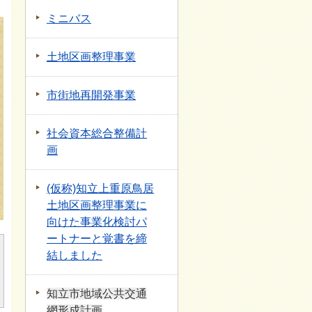
ミニバス
土地区画整理事業
市街地再開発事業
社会資本総合整備計
画
(仮称)知立上重原鳥居
土地区画整理事業に
向けた事業化検討パ
ートナーと覚書を締
結しました
知立市地域公共交通
網形成計画