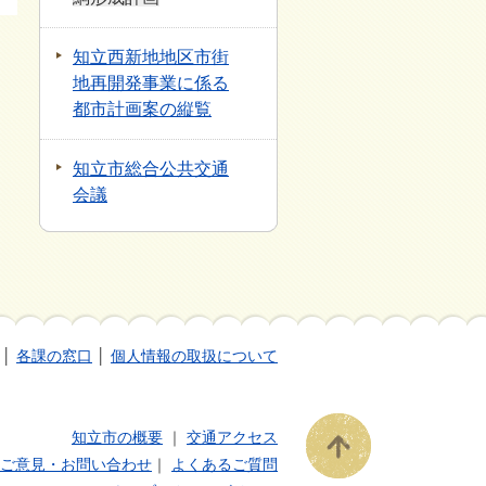
知立西新地地区市街
地再開発事業に係る
都市計画案の縦覧
知立市総合公共交通
会議
│
各課の窓口
│
個人情報の取扱について
知立市の概要
｜
交通アクセス
ご意見・お問い合わせ
｜
よくあるご質問