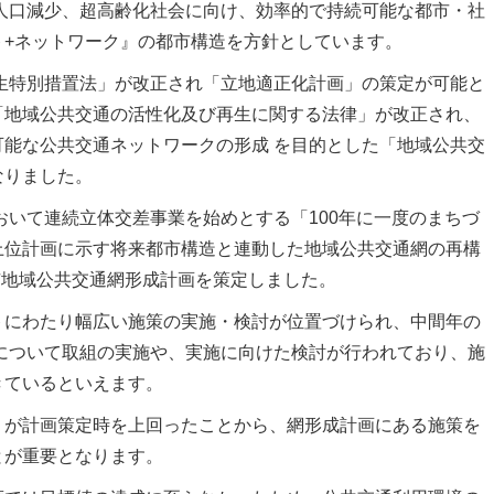
人口減少、超高齢化社会に向け、効率的で持続可能な都市・社
ト+ネットワーク』の都市構造を方針としています。
生特別措置法」が改正され「立地適正化計画」の策定が可能と
「地域公共交通の活性化及び再生に関する法律」が改正され、
能な公共交通ネットワークの形成 を目的とした「地域公共交
なりました。
いて連続立体交差事業を始めとする「100年に一度のまちづ
上位計画に示す将来都市構造と連動した地域公共交通網の再構
立市地域公共交通網形成計画を策定しました。
トにわたり幅広い施策の実施・検討が位置づけられ、中間年の
策について取組の実施や、実施に向けた検討が行われており、施
きているといえます。
」が計画策定時を上回ったことから、網形成計画にある施策を
とが重要となります。