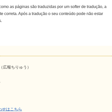
mo as páginas são traduzidas por um softer de tradução, a
e correta. Após a tradução o seu conteúdo pode não estar
s.
係（広報ちりゅう）
地
わせはこちら