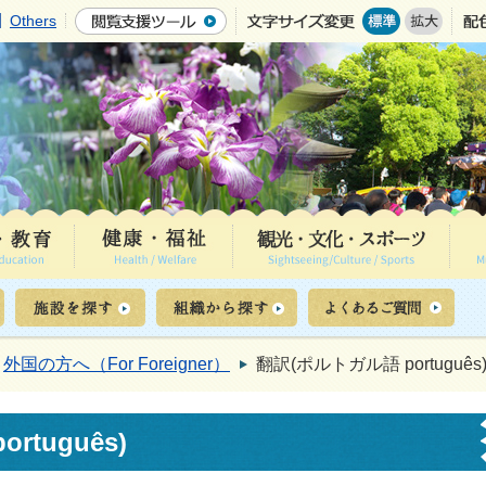
Others
外国の方へ（For Foreigner）
翻訳(ポルトガル語 português
tuguês)