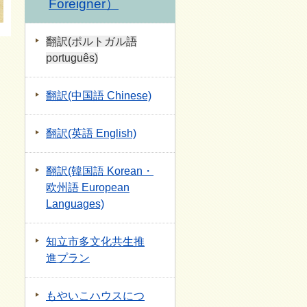
Foreigner）
翻訳(ポルトガル語
português)
翻訳(中国語 Chinese)
翻訳(英語 English)
翻訳(韓国語 Korean・
欧州語 European
Languages)
知立市多文化共生推
進プラン
もやいこハウスにつ