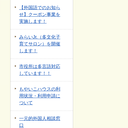
【外国語でのお知ら
せ】クーポン事業を
実施します！
みらいJr.（多文化子
育てサロン）を開催
します！
市役所は多言語対応
しています！！
もやいこハウスの利
用状況・利用申請に
ついて
一元的外国人相談窓
口