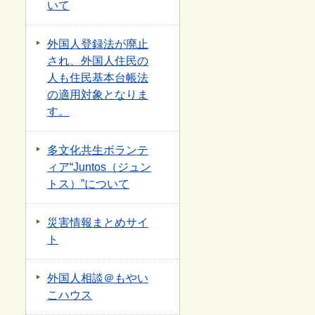
いて
外国人登録法が廃止
され、外国人住民の
人も住民基本台帳法
の適用対象となりま
す。
多文化共生ボランテ
ィア“Juntos（ジュン
トス）”について
災害情報まとめサイ
ト
外国人相談＠もやい
こハウス