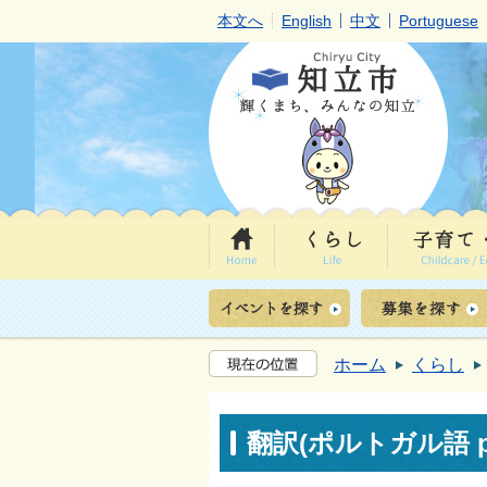
本文へ
English
中文
Portuguese
ホーム
くらし
翻訳(ポルトガル語 por