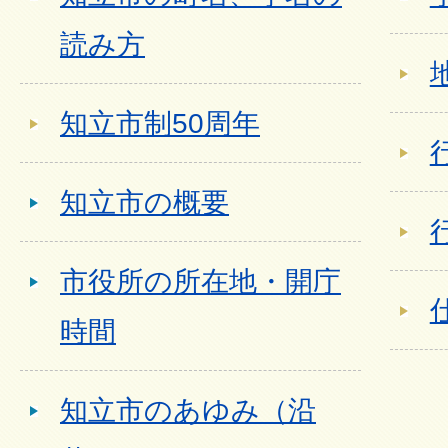
読み方
知立市制50周年
知立市の概要
市役所の所在地・開庁
時間
知立市のあゆみ（沿