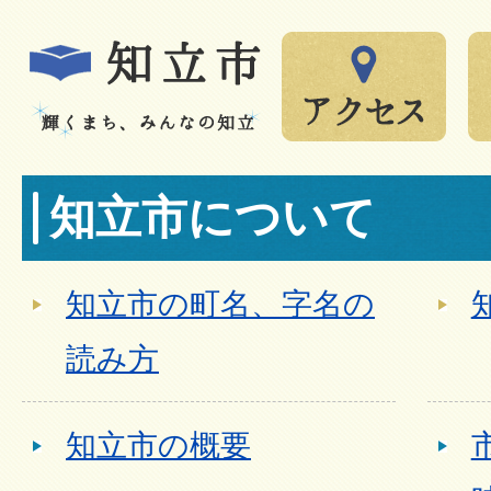
知立市について
知立市の町名、字名の
読み方
知立市の概要