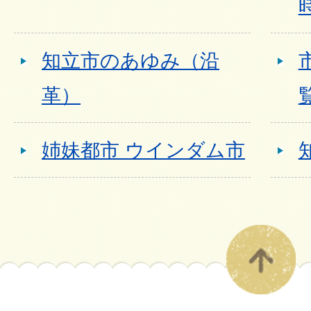
知立市のあゆみ（沿
革）
姉妹都市 ウインダム市