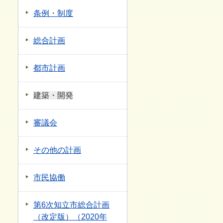
条例・制度
総合計画
都市計画
建築・開発
審議会
その他の計画
市民協働
第6次知立市総合計画
（改定版）（2020年