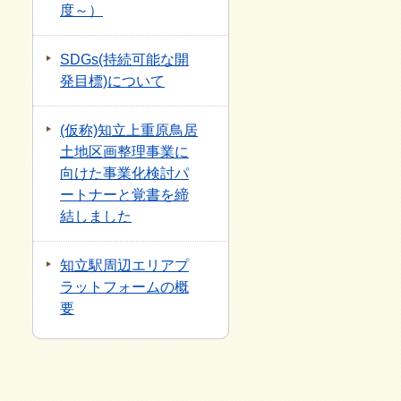
度～）
SDGs(持続可能な開
発目標)について
(仮称)知立上重原鳥居
土地区画整理事業に
向けた事業化検討パ
ートナーと覚書を締
結しました
知立駅周辺エリアプ
ラットフォームの概
要