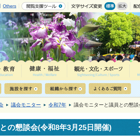
Others
会
議会モニター
令和7年
議会モニターと議員との懇談会
の懇談会(令和8年3月25日開催)