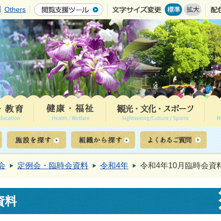
Others
会
定例会・臨時会資料
令和4年
令和4年10月臨時会資
資料