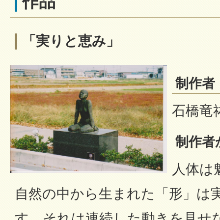
作品
「実りと恵み」
制作者
石橋竜祐（
制作者
人体は
自然の中から生まれた「形」は
す。それは連続した動きを見せ