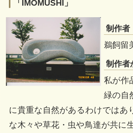
「IMOMUSHI」
制作者
鵜飼留美子
制作者
私が作
緑の自
に貴重な自然があるわけではあ
な木々や草花・虫や鳥達が共に