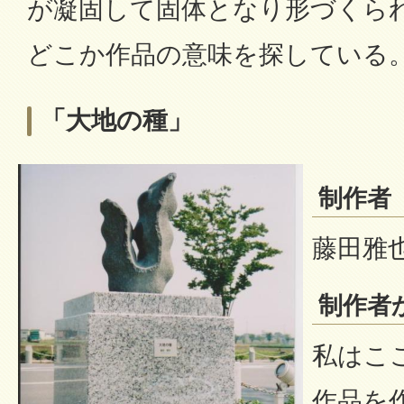
が凝固して固体となり形づくら
どこか作品の意味を探している
「大地の種」
制作者
藤田雅也（
制作者
私はこ
作品を