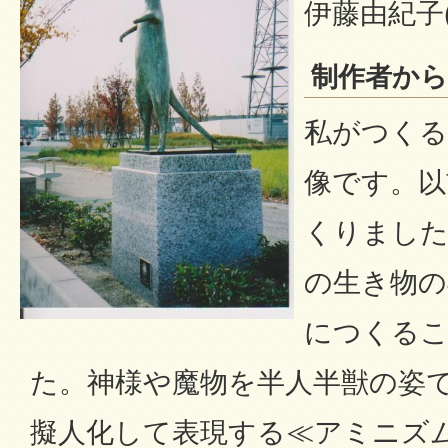
伊藤由紀子(It
制作者か
私がつくる
像です。以
くりました
の生き物の
につくる
た。神様や魔物を半人半獣の姿
擬人化して表現する≪アミニズ