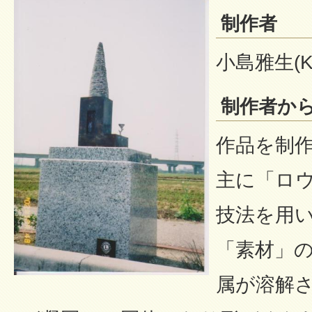
制作者
小島雅生(Koj
制作者か
作品を制
主に「ロ
技法を用
「素材」
属が溶解