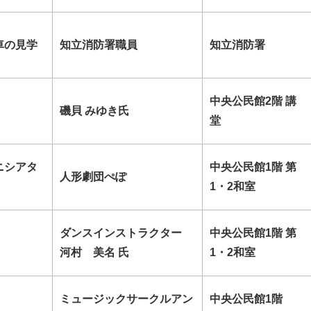
車の見学
知立消防署職員
知立消防署
中央公民館2階 講
！
磯貝 みゆき氏
堂
ニシアタ
中央公民館1階 第
人形劇団ぺぽ
1・2和室
ダンスインストラクター
中央公民館1階 第
河村 美名 氏
1・2和室
ミュージックサークルアン
中央公民館1階