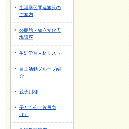
生涯学習関連施設の
ご案内
公民館・知立文化広
場講座
生涯学習人材リスト
自主活動グループ紹
介
親子川柳
子ども会（役員向
け）