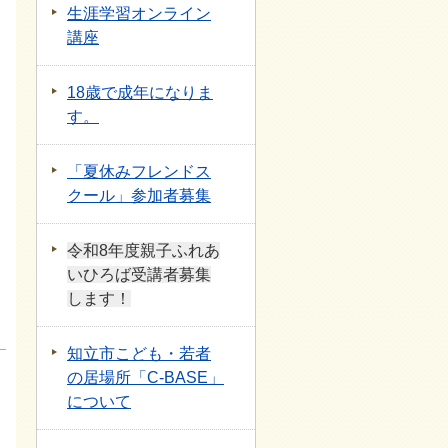
生涯学習オンライン
講座
18歳で成年になりま
す。
「夏休みフレンドス
クール」参加者募集
令和8年度親子ふれあ
いひろば受講者募集
します！
知立市こども・若者
の居場所「C-BASE」
について