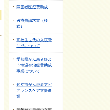
障害者医療費助成
医療費請求書（様
式）
高校生世代の入院費
助成について
愛知県がん患者妊よ
う性温存治療費助成
事業について
知立市がん患者アピ
アランスケア支援事
業
若年がん患者の在宅