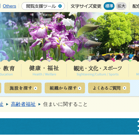
Others
祉
高齢者福祉
住まいに関すること
と