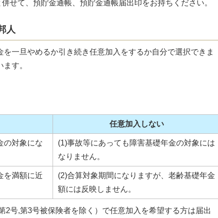
と併せて、預貯金通帳、預貯金通帳届出印をお持ちください。
邦人
金を一旦やめるか引き続き任意加入をするか自分で選択できま
います。
任意加入しない
金の対象にな
(1)事故等にあっても障害基礎年金の対象には
なりません。
金を満額に近
(2)合算対象期間になりますが、老齢基礎年金
額には反映しません。
（第2号,第3号被保険者を除く）で任意加入を希望する方は届出