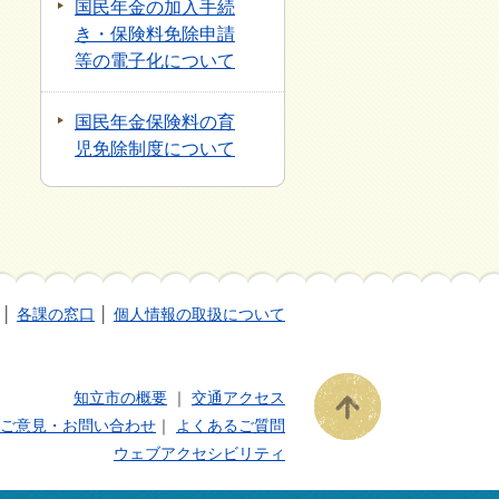
国民年金の加入手続
き・保険料免除申請
等の電子化について
国民年金保険料の育
児免除制度について
│
各課の窓口
│
個人情報の取扱について
知立市の概要
｜
交通アクセス
ご意見・お問い合わせ
｜
よくあるご質問
ウェブアクセシビリティ