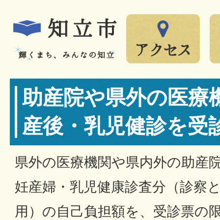
助産院や県外の医療
産後・乳児健診を受
県外の医療機関や県内外の助産
妊産婦・乳児健康診査分（診察
用）の自己負担額を、受診票の