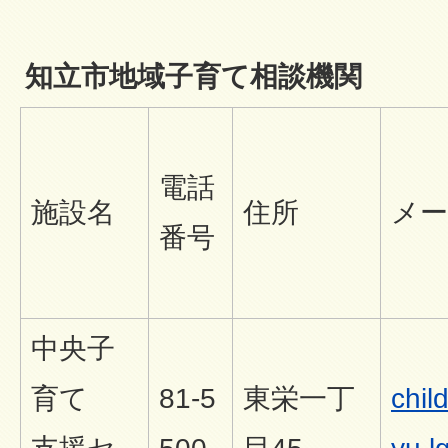
知立市地域子育て相談機関
電話
施設名
住所
メ
番号
中央子
育て
81-5
東栄一丁
chil