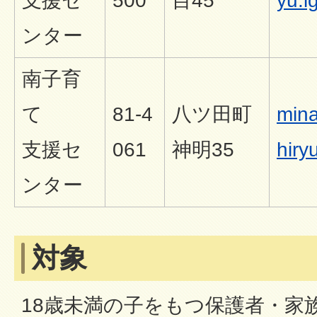
支援セ
500
目45
yu.lg
ンター
南子育
て
81-4
八ツ田町
mina
支援セ
061
神明35
hiryu
ンター
対象
18歳未満の子をもつ保護者・家