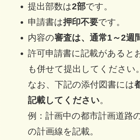
提出部数は
2部
です。
申請書は
押印不要
です。
内容の
審査は、通常1～2週
許可申請書に記載があると
も併せて提出してください
なお、下記の添付図書には
記載してください
。
例：計画中の都市計画道路
の計画線を記載。