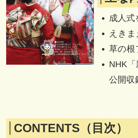
成人式
えきま
草の根
NHK
公開収
CONTENTS（目次）