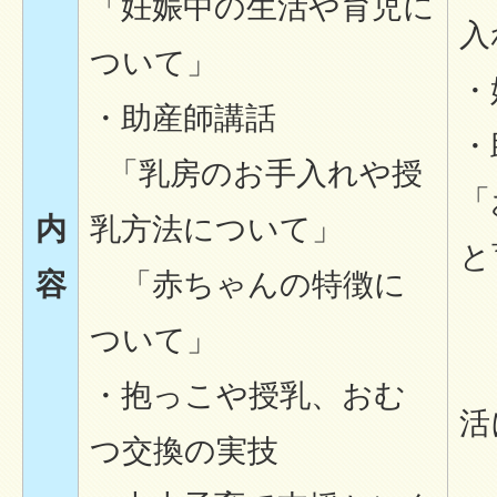
「妊娠中の生活や育児に
入
ついて」
・
・助産師講話
・
「乳房のお手入れや授
「
内
乳方法について」
と
容
「赤ちゃんの特徴に
・
ついて」
・
・抱っこや授乳、おむ
活
つ交換の実技
・