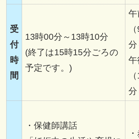
午
受
（
13時00分～13時10分
付
分
(終了は15時15分ごろの
時
午
予定です。)
間
（
分
・保健師講話
・