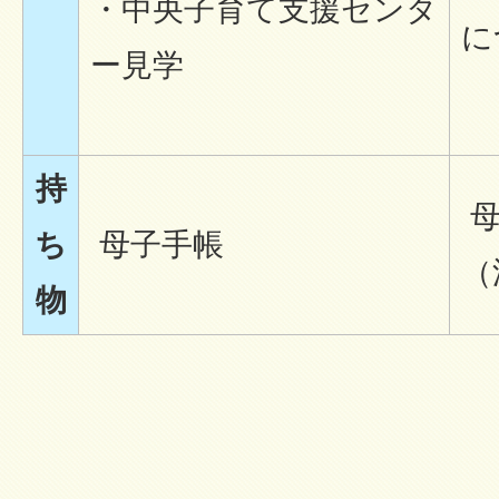
・中央子育て支援センタ
に
ー見学
持
母
ち
母子手帳
（
物