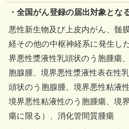
・全国がん登録の届出対象とな
悪性新生物及び上皮内がん、髄
経その他の中枢神経系に発生し
界悪性漿液性乳頭状のう胞腫瘍
胞腺腫、境界悪性漿液性表在性
頭状のう胞腺腫、境界悪性粘液
境界悪性粘液性のう胞腫瘍、境
瘍に限る）、消化管間質腫瘍