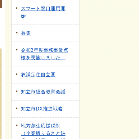
スマート窓口運用開
始
募集
令和3年度事務事業点
検を実施しました！
衣浦定住自立圏
知立市総合教育会議
知立市DX推進戦略
地方創生応援税制
（企業版ふるさと納