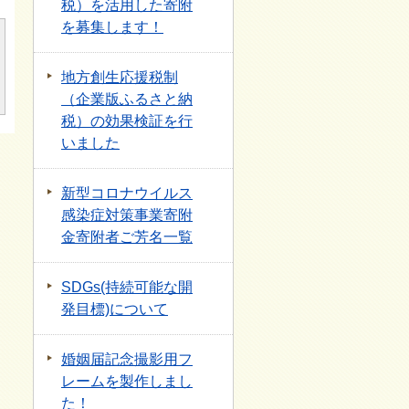
税）を活用した寄附
を募集します！
地方創生応援税制
（企業版ふるさと納
税）の効果検証を行
いました
新型コロナウイルス
感染症対策事業寄附
金寄附者ご芳名一覧
SDGs(持続可能な開
発目標)について
婚姻届記念撮影用フ
レームを製作しまし
た！