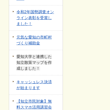
令和2年国勢調査オン
ライン表彰を受賞し
ました！
元気な愛知の市町村
づくり補助金
愛知大学と連携した
知立散策マップを作
成しました！
キャッシュレス決済
が始まります
【知立市民対象】無
料スマホ活用講習会