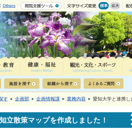
Others
探す
企画部
企画情報課
業務内容
愛知大学と連携し
知立散策マップを作成しました！