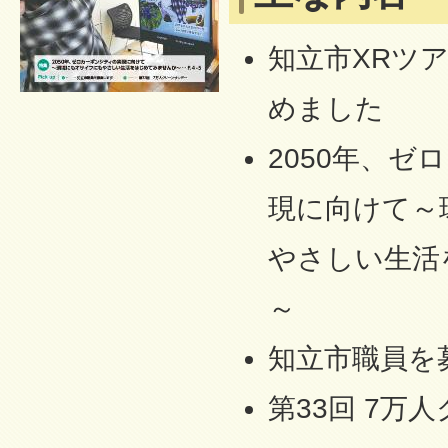
知立市XRツ
めました
2050年、
現に向けて～
やさしい生活
～
知立市職員を
第33回 7万