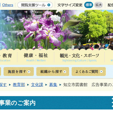
Others
探す
教育部
文化課
募集
知立市図書館 広告事業の
事業のご案内