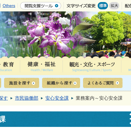
Others
探す
市民協働部
安心安全課
業務案内～安心安全課
課