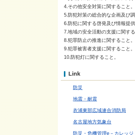
4.その他安全対策に関すること
5.防犯対策の総合的な企画及び
6.防犯に関する啓発及び情報提
7.地域の安全活動の支援に関す
8.犯罪防止の推進に関すること
9.犯罪被害者支援に関すること
10.防犯灯に関すること。
Link
防災
地震・耐震
衣浦東部広域連合消防局
名古屋地方気象台
防災・危機管理e－カレッジ