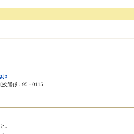
g.jp
犯交通係：95－0115
こと。