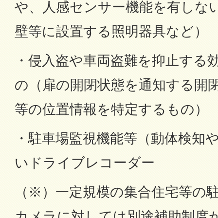
や、人感センサー機能を有しな
壁等に設置する照明器具など）
・侵入盗や車両盗難を抑止する
の（扉の開閉状態を通知する開
等の位置情報を特定するもの）
・駐車場監視機能等（動体検知
いドライブレコーダー
（※）一定規模の集合住宅等の
カメラに対しては別途補助制度