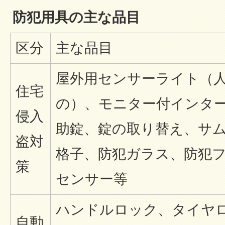
防犯用具の主な品目
区分
主な品目
屋外用センサーライト（
住宅
の）、モニター付インタ
侵入
助錠、錠の取り替え、サ
盗対
格子、防犯ガラス、防犯
策
センサー等
ハンドルロック、タイヤ
自動