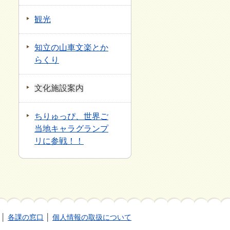
観光
知立の山車文楽とか
らくり
文化施設案内
ちりゅっぴ、世界ご
当地キャラグランプ
リに参戦！！
│
各課の窓口
│
個人情報の取扱について