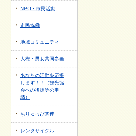
NPO・市民活動
市民協働
地域コミュニティ
人権・男女共同参画
あなたの活動を応援
します！！（観光協
会への後援等の申
請）
ちりゅっぴ関連
レンタサイクル