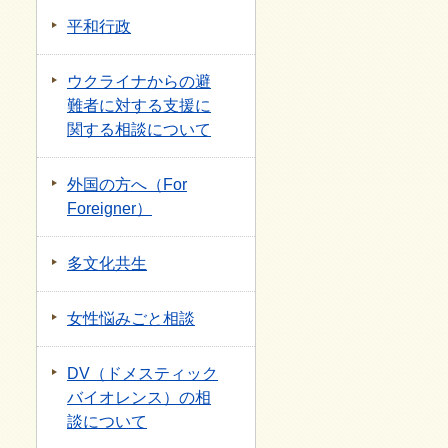
平和行政
ウクライナからの避
難者に対する支援に
関する相談について
外国の方へ（For
Foreigner）
多文化共生
女性悩みごと相談
DV（ドメスティック
バイオレンス）の相
談について