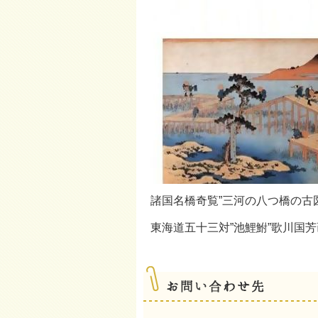
諸国名橋奇覧”三河の八つ橋の古
東海道五十三対”池鯉鮒”歌川国