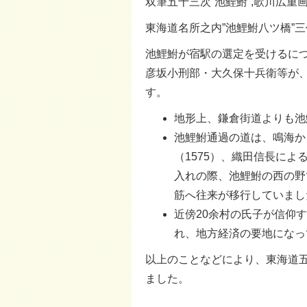
双筆五十三次”池鯉鮒”,歌川広重画
東海道名所之内”池鯉鮒八ツ橋”
池鯉鮒が宿駅の選定を受けるに
彦坂小刑部・大久保十兵衛等が
す。
地形上、鎌倉街道よりも池
池鯉鮒通過の道は、鳴海か
（1575）、織田信長に
入れの際、池鯉鮒の西の野
筋へ往来が移行していまし
近傍20余村の氏子が信仰
れ、地方経済の要地になっ
以上のことなどにより、東海道五
ました。