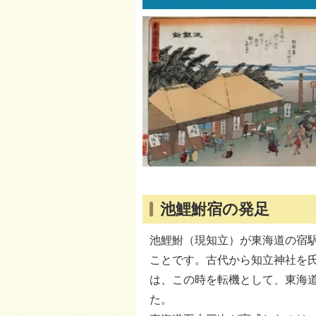
池鯉鮒宿の発足
池鯉鮒（現知立）が東海道の宿駅
ことです。古代から知立神社を
は、この時を転機として、東海
た。