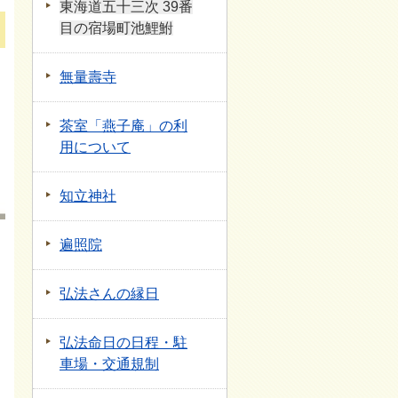
東海道五十三次 39番
目の宿場町池鯉鮒
無量壽寺
茶室「燕子庵」の利
用について
知立神社
遍照院
弘法さんの縁日
弘法命日の日程・駐
車場・交通規制