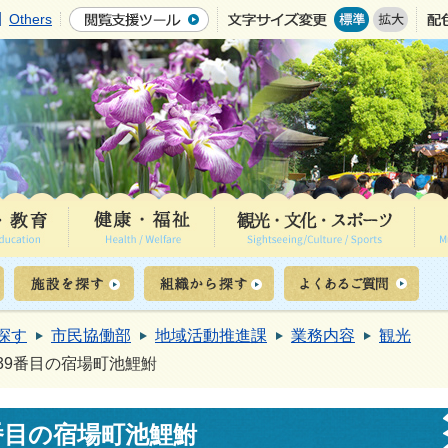
Others
探す
市民協働部
地域活動推進課
業務内容
観光
39番目の宿場町池鯉鮒
番目の宿場町池鯉鮒