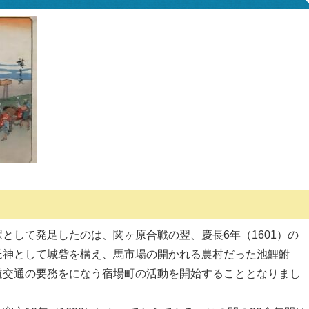
として発足したのは、関ヶ原合戦の翌、慶長6年（1601）の
氏神として城砦を構え、馬市場の開かれる農村だった池鯉鮒
道交通の要務をになう宿場町の活動を開始することとなりまし