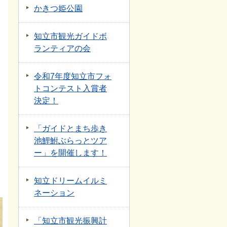
かきつ姫公園
知立市観光ガイドボ
ランティアの会
令和7年度知立市フォ
トコンテスト入賞者
決定！
「ガイドとまち歩き
池鯉鮒ぶらっとツア
ー」を開催します！
知立ドリームイルミ
ネーション
「知立市観光振興計