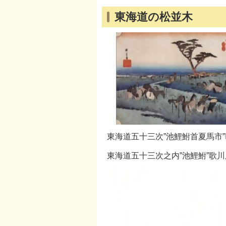
東海道の松並木
東海道五十三次”池鯉鮒首夏馬市
東海道五十三次之内”池鯉鮒”歌