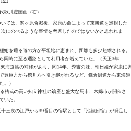
(左)
三代歌川豊国画（右）
ついては、関ヶ原合戦後、家康の命によって東海道を巡視した
、次にのべるような事情を考慮したのではないかと思われま
鯉鮒を通る道の方が平坦地に恵まれ、距離も多少短縮される。
ら岡崎に至る通路として利用者が増えていた。（天正3年
よる東海道筋の補修があり、同14年、秀吉の妹、朝日姫が家康に
で豊臣方から徳川方へ引き継がれるなど、鎌倉街道から東海道
た。）
する格式の高い知立神社の鎮座と盛大な馬市、木綿市が開催さ
ていた。
十三次の江戸から39番目の宿駅として「池鯉鮒宿」が発足し