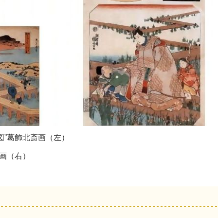
図”葛飾北斎画（左）
芳画（右）