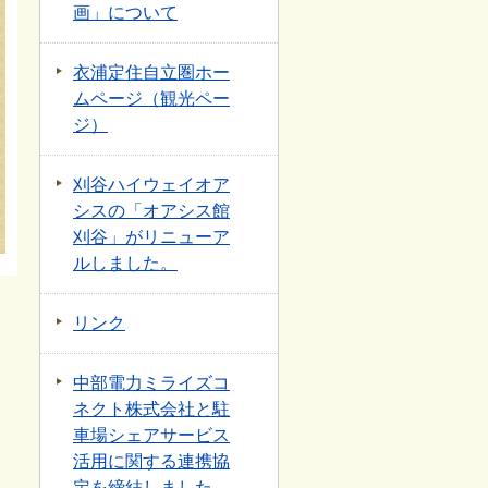
画」について
衣浦定住自立圏ホー
ムページ（観光ペー
ジ）
刈谷ハイウェイオア
シスの「オアシス館
刈谷」がリニューア
ルしました。
リンク
中部電力ミライズコ
ネクト株式会社と駐
車場シェアサービス
活用に関する連携協
定を締結しました