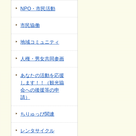
NPO・市民活動
市民協働
地域コミュニティ
人権・男女共同参画
あなたの活動を応援
します！！（観光協
会への後援等の申
請）
ちりゅっぴ関連
レンタサイクル