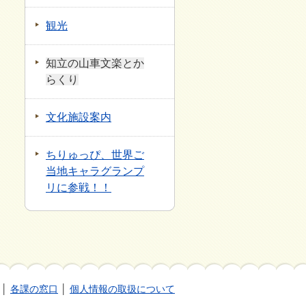
観光
知立の山車文楽とか
らくり
文化施設案内
ちりゅっぴ、世界ご
当地キャラグランプ
リに参戦！！
│
各課の窓口
│
個人情報の取扱について