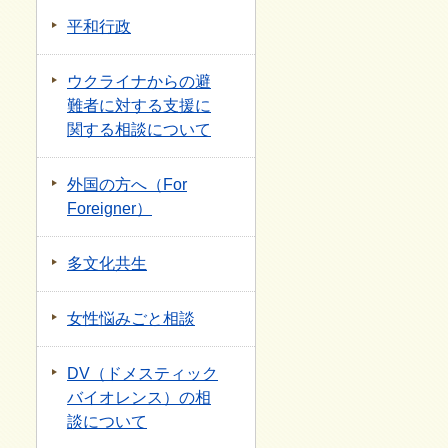
平和行政
ウクライナからの避
難者に対する支援に
関する相談について
外国の方へ（For
Foreigner）
多文化共生
女性悩みごと相談
DV（ドメスティック
バイオレンス）の相
談について