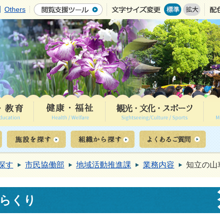
Others
探す
市民協働部
地域活動推進課
業務内容
知立の山
らくり