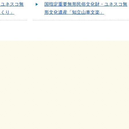
・ユネスコ無
国指定重要無形民俗文化財・ユネスコ無
らくり」
形文化遺産「知立山車文楽」