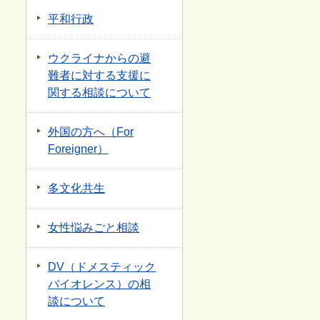
平和行政
ウクライナからの避
難者に対する支援に
関する相談について
外国の方へ（For
Foreigner）
多文化共生
女性悩みごと相談
DV（ドメスティック
バイオレンス）の相
談について