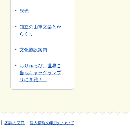
観光
知立の山車文楽とか
らくり
文化施設案内
ちりゅっぴ、世界ご
当地キャラグランプ
リに参戦！！
│
各課の窓口
│
個人情報の取扱について