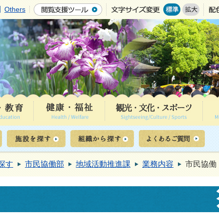
Others
探す
市民協働部
地域活動推進課
業務内容
市民協働