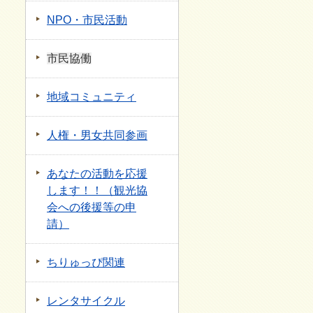
NPO・市民活動
市民協働
地域コミュニティ
人権・男女共同参画
あなたの活動を応援
します！！（観光協
会への後援等の申
請）
ちりゅっぴ関連
レンタサイクル