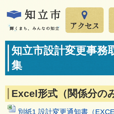
知立市設計変更事務
集
Excel形式（関係分の
別紙1 設計変更通知書（EXCEL：3