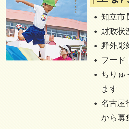
知立市
財政状
野外彫
フード
ちりゅ
ます
名古屋
から募