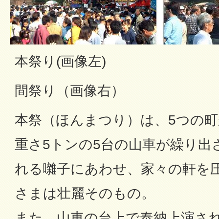
本祭り(画像左)
間祭り（画像右）
本祭（ほんまつり）は、5つの町
重さ5トンの5台の山車が繰り出
れる囃子にあわせ、家々の軒を
さまは壮麗そのもの。
また、山車の台上で奉納上演さ