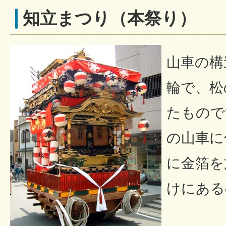
知立まつり（本祭り）
山車の構
輪で、松
たもので
の山車に
に金箔を
けにある