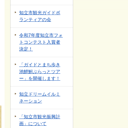
知立市観光ガイドボ
ランティアの会
令和7年度知立市フォ
トコンテスト入賞者
決定！
「ガイドとまち歩き
池鯉鮒ぶらっとツア
ー」を開催します！
知立ドリームイルミ
ネーション
「知立市観光振興計
画」について