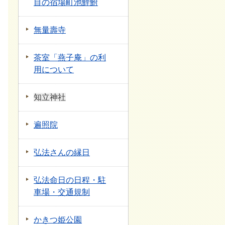
目の宿場町池鯉鮒
無量壽寺
茶室「燕子庵」の利
用について
知立神社
遍照院
弘法さんの縁日
弘法命日の日程・駐
車場・交通規制
かきつ姫公園