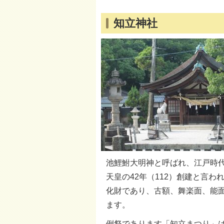
知立神社
池鯉鮒大明神と呼ばれ、江戸時代
天皇の42年（112）創建と言
化財であり、古額、舞楽面、能
ます。
例祭であります「知立まつり」は