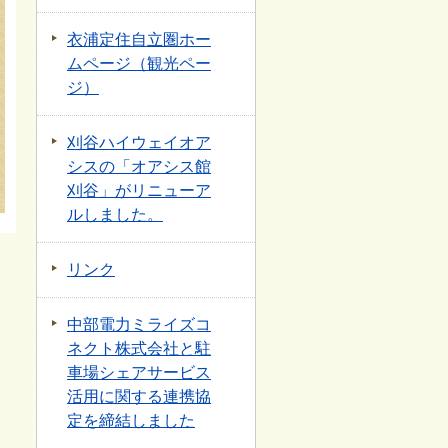
衣浦定住自立圏ホー
ムページ（観光ペー
ジ）
刈谷ハイウェイオア
シスの「オアシス館
刈谷」がリニューア
ルしました。
リンク
中部電力ミライズコ
ネクト株式会社と駐
車場シェアサービス
活用に関する連携協
定を締結しました