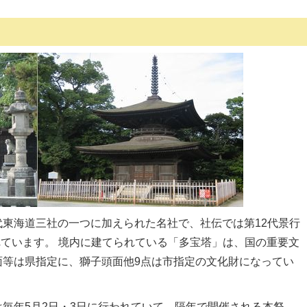
東海道三社の一つに加えられた名社で、社伝では第12代景行
われています。 境内に建てられている「多宝塔」は、国の重要文
面等は県指定に、獅子頭面他9点は市指定の文化財になってい
毎年5月2日・3日に行われていて、隔年で開催される本祭