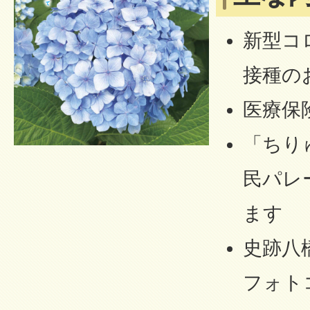
新型コ
接種の
医療保
「ちり
民パレ
ます
史跡八
フォト