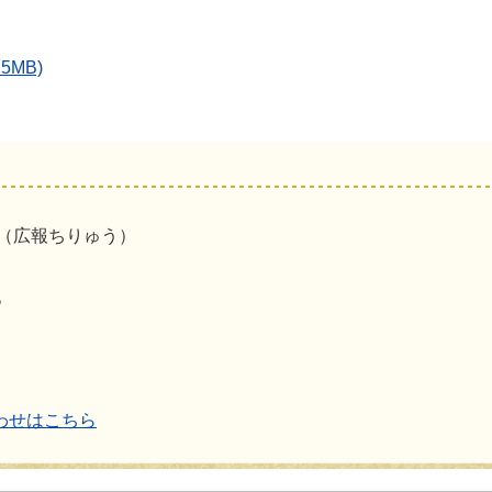
5MB)
係（広報ちりゅう）
地
わせはこちら