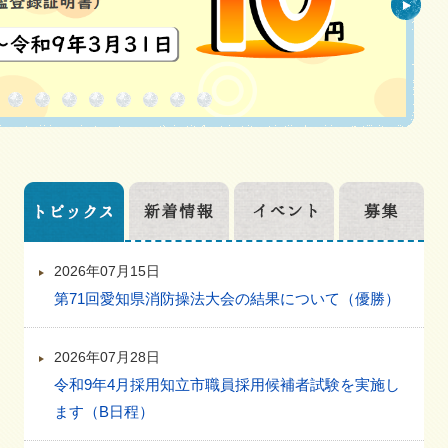
ス
ラ
イ
ド
ト
2026年07月15日
ピ
第71回愛知県消防操法大会の結果について（優勝）
ッ
ク
ス
2026年07月28日
令和9年4月採用知立市職員採用候補者試験を実施し
ます（B日程）