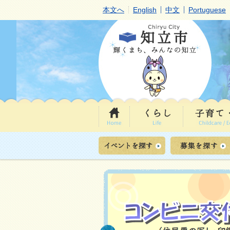
本文へ
English
中文
Portuguese
2
枚
目
の