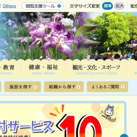
Others
3
枚
目
の