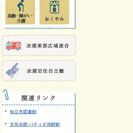
知立市図書館
文化会館 パティオ池鯉鮒