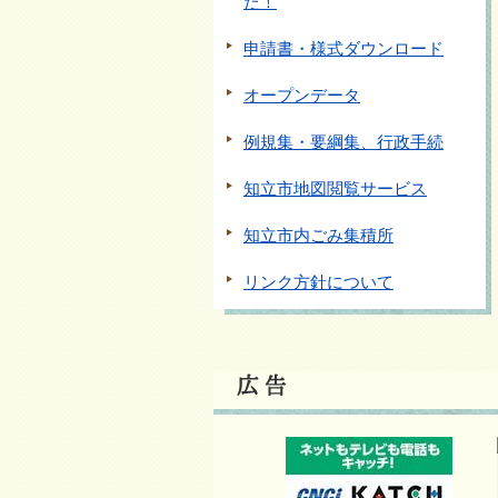
た！
申請書・様式ダウンロード
オープンデータ
例規集・要綱集、行政手続
知立市地図閲覧サービス
知立市内ごみ集積所
リンク方針について