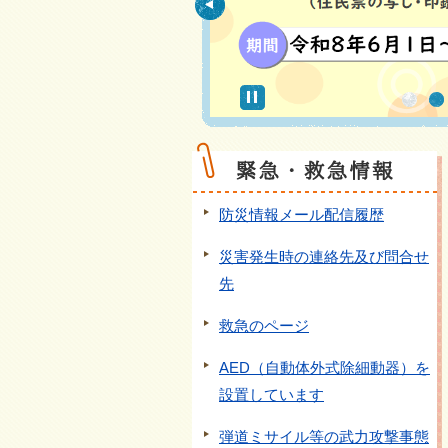
ス
ラ
イ
ド
防災情報メール配信履歴
災害発生時の連絡先及び問合せ
先
救急のページ
AED（自動体外式除細動器）を
設置しています
弾道ミサイル等の武力攻撃事態