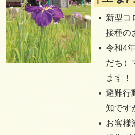
新型コ
接種の
令和4
だち）
ます！
避難行
知です
お客様