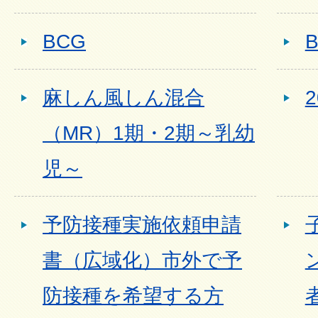
BCG
麻しん風しん混合
（MR）1期・2期～乳幼
児～
予防接種実施依頼申請
書（広域化）市外で予
防接種を希望する方