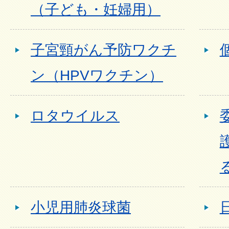
（子ども・妊婦用）
子宮頸がん予防ワクチ
ン（HPVワクチン）
ロタウイルス
小児用肺炎球菌